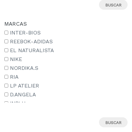
23
24
25
MARCAS
26
INTER-BIOS
27
REEBOK-ADIDAS
27-
EL NATURALISTA
28
NIKE
29
NORDIKA.S
29-
RIA
30
LP ATELIER
31
D.ANGELA
31M
INBLU
32
ADIDAS
33
TREINTAS_30
34
CAMPER