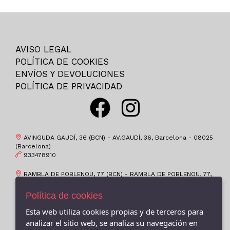
35
SKECHERS
35-
HAVAIANAS
36
BIRKENSTOCK
AVISO LEGAL
36M
EDWARD.S
POLÍTICA DE COOKIES
37
ST.GALLEN
ENVÍOS Y DEVOLUCIONES
37-
POLÍTICA DE PRIVACIDAD
CROCS
37M
OKIOS
38
COIMBRA
38M
CHAMPION
AVINGUDA GAUDÍ, 36 (BCN) - AV.GAUDÍ, 36, Barcelona - 08025
39
(Barcelona)
ATOMONE
933478910
39-
PUMA
RAMBLA DE POBLENOU, 77 (BCN) - RAMBLA DE POBLENOU, 77,
39M
BAERCHI, S.A.
Barcelona - 08005 (Barcelona)
4-6
936596293
Política de cookies
POPA
40
GARVALIN
Esta web utiliza cookies propias y de terceros para
VALÈNCIA, 419 (BCN) - C/VALENCIA, 419, Barcelona - 08013
(Barcelona)
40M
analizar el sitio web, se analiza su navegación en
KEYS
932319158