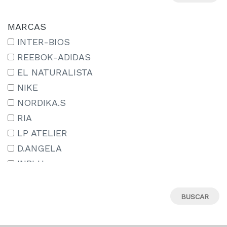
24
25
MARCAS
26
INTER-BIOS
27
REEBOK-ADIDAS
27-
EL NATURALISTA
28
NIKE
29
NORDIKA.S
29-
RIA
30
LP ATELIER
31
D.ANGELA
31M
INBLU
32
ADIDAS
33
TREINTAS_30
34
CAMPER
35
SKECHERS