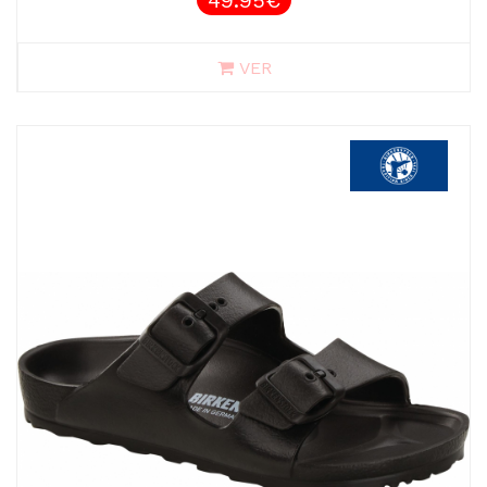
49.95€
VER