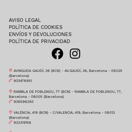
35-
HAVAIANAS
36
BIRKENSTOCK
AVISO LEGAL
36M
EDWARD.S
POLÍTICA DE COOKIES
37
ST.GALLEN
ENVÍOS Y DEVOLUCIONES
37-
POLÍTICA DE PRIVACIDAD
CROCS
37M
OKIOS
38
COIMBRA
38M
CHAMPION
AVINGUDA GAUDÍ, 36 (BCN) - AV.GAUDÍ, 36, Barcelona - 08025
39
(Barcelona)
ATOMONE
933478910
39-
PUMA
RAMBLA DE POBLENOU, 77 (BCN) - RAMBLA DE POBLENOU, 77,
39M
BAERCHI, S.A.
Barcelona - 08005 (Barcelona)
4-6
936596293
POPA
40
GARVALIN
VALÈNCIA, 419 (BCN) - C/VALENCIA, 419, Barcelona - 08013
(Barcelona)
40M
KEYS
932319158
41
WIKERS SHOE