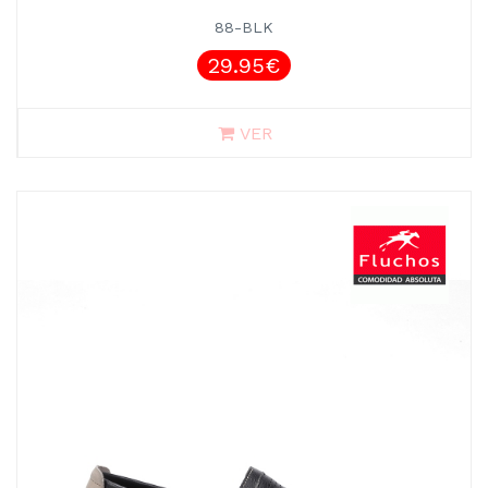
88-BLK
29.95€
VER