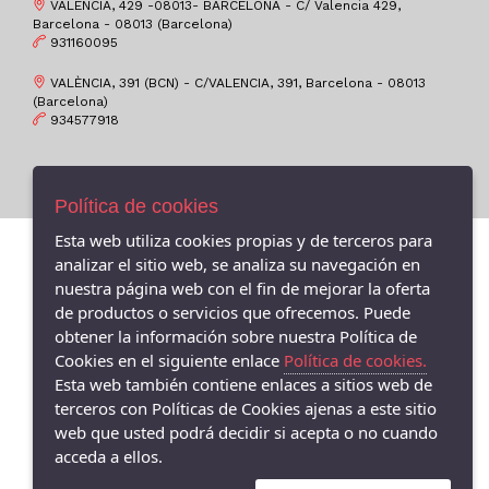
VALENCIA, 429 -08013- BARCELONA - C/ Valencia 429,
41-
Barcelona - 08013 (Barcelona)
VICTORIA
931160095
41M
Brasileras
42
VALÈNCIA, 391 (BCN) - C/VALENCIA, 391, Barcelona - 08013
PLUMAFLEX
(Barcelona)
43
934577918
CALLAGHAN / CAL
43-
VENUS
44
VEXED
Política de cookies
45
LEE COOPER
Esta web utiliza cookies propias y de terceros para
45-
TIZIANA
analizar el sitio web, se analiza su navegación en
45M
nuestra página web con el fin de mejorar la oferta
ZEN AIR
de productos o servicios que ofrecemos. Puede
46
WALK EASY
obtener la información sobre nuestra Política de
47
MUNICH
Cookies en el siguiente enlace
Política de cookies.
47M
Esta web también contiene enlaces a sitios web de
TAMARIS COMFORT
terceros con Políticas de Cookies ajenas a este sitio
48M
PANOTS BARCELONA
web que usted podrá decidir si acepta o no cuando
5-7
SALVI
acceda a ellos.
6-8
PITILLOS