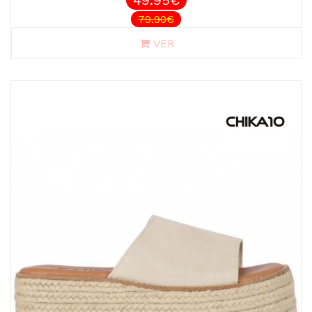
49.95€
79.90€
VER