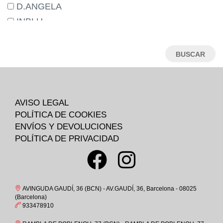
31
D.ANGELA
31M
INBLU
32
ADIDAS
33
TREINTAS_30
34
CAMPER
35
SKECHERS
35-
HAVAIANAS
AVISO LEGAL
36
BIRKENSTOCK
POLÍTICA DE COOKIES
36M
EDWARD.S
ENVÍOS Y DEVOLUCIONES
37
POLÍTICA DE PRIVACIDAD
ST.GALLEN
37-
CROCS
37M
OKIOS
38
COIMBRA
AVINGUDA GAUDÍ, 36 (BCN) - AV.GAUDÍ, 36, Barcelona - 08025
38M
(Barcelona)
CHAMPION
933478910
39
ATOMONE