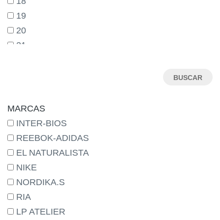
18
19
20
21
22
23
24
25
MARCAS
26
INTER-BIOS
27
REEBOK-ADIDAS
27-
EL NATURALISTA
28
NIKE
29
NORDIKA.S
29-
RIA
30
LP ATELIER