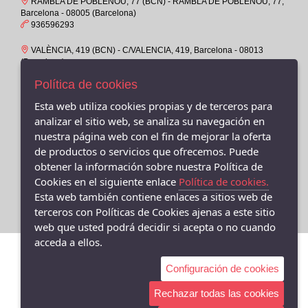
RAMBLA DE POBLENOU, 77 (BCN) - RAMBLA DE POBLENOU, 77,
39-
PUMA
Barcelona - 08005 (Barcelona)
39M
936596293
BAERCHI, S.A.
4-6
POPA
VALÈNCIA, 419 (BCN) - C/VALENCIA, 419, Barcelona - 08013
(Barcelona)
40
GARVALIN
932319158
Política de cookies
40M
KEYS
VALENCIA, 429 -08013- BARCELONA - C/ Valencia 429, Barcelona
Esta web utiliza cookies propias y de terceros para
41
- 08013 (Barcelona)
WIKERS SHOE
analizar el sitio web, se analiza su navegación en
931160095
41-
VICTORIA
nuestra página web con el fin de mejorar la oferta
41M
VALÈNCIA, 391 (BCN) - C/VALENCIA, 391, Barcelona - 08013
de productos o servicios que ofrecemos. Puede
Brasileras
(Barcelona)
obtener la información sobre nuestra Política de
42
934577918
PLUMAFLEX
Cookies en el siguiente enlace
Política de cookies.
43
CALLAGHAN / CAL
Esta web también contiene enlaces a sitios web de
43-
terceros con Políticas de Cookies ajenas a este sitio
VENUS
web que usted podrá decidir si acepta o no cuando
44
VEXED
acceda a ellos.
45
LEE COOPER
Configuración de cookies
45-
TIZIANA
45M
Rechazar todas las cookies
ZEN AIR